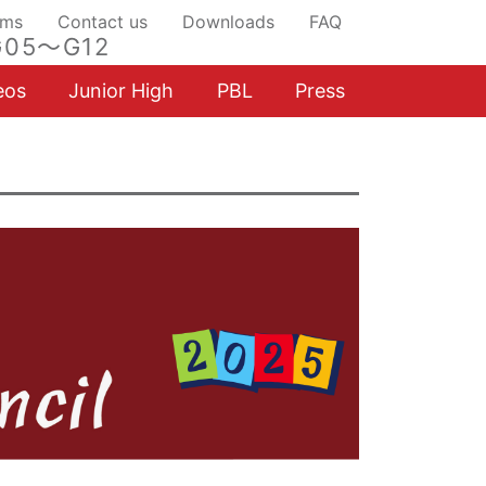
ams
Contact us
Downloads
FAQ
05～G12
eos
Junior High
PBL
Press