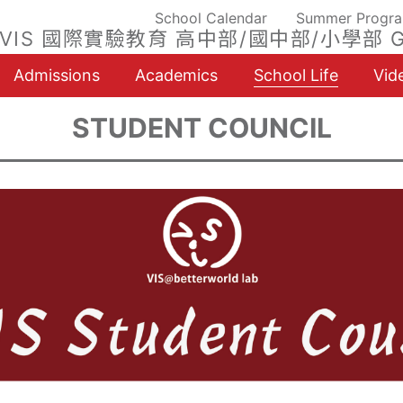
School Calendar
Summer Progr
VIS 國際實驗教育 高中部/國中部/小學部 G
Admissions
Academics
School Life
Vid
STUDENT COUNCIL