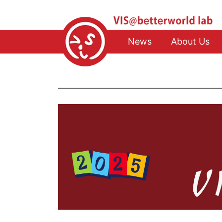
News
About Us