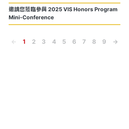
邀請您蒞臨參與 2025 VIS Honors Program
Mini-Conference
←
1
2
3
4
5
6
7
8
9
→