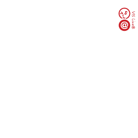
臺北市10093中正區羅斯福路一段97號(臺大行遠
樓3樓)