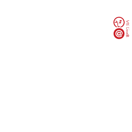
臺北市10093中正區羅斯福路一段97號(臺大行遠
樓3樓)