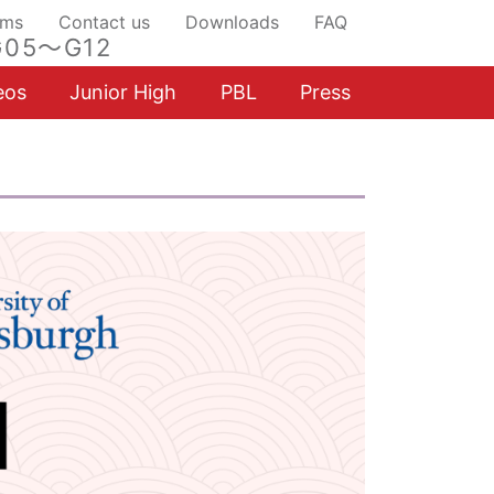
ams
Contact us
Downloads
FAQ
05～G12
eos
Junior High
PBL
Press