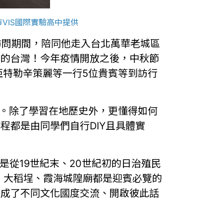
北市VIS國際實驗高中提供
來台訪問期間，陪同他走入台北萬華老城區
向的台灣！今年疫情開放之後，中秋節
亞特勒辛策麗等一行5位貴賓等到訪行
程之一。除了學習在地歷史外，更懂得如何
程都是由同學們自行DIY且具體實
是從19世紀末、20世紀初的日治殖民
山寺、大稻埕、霞海城隍廟都是迎賓必覽的
則成了不同文化國度交流、開啟彼此話