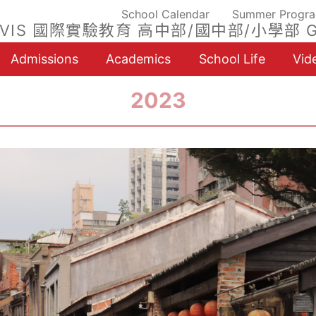
School Calendar
Summer Progr
VIS 國際實驗教育 高中部/國中部/小學部 G
Admissions
Academics
School Life
Vid
2023