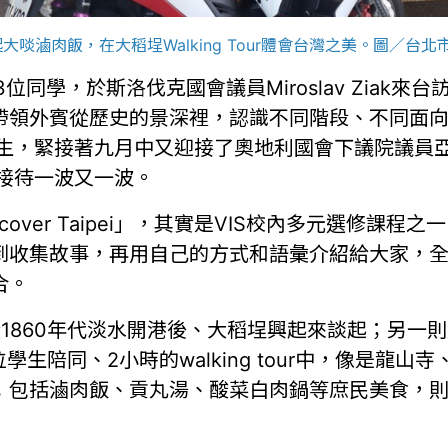
子一起大啖滷肉飯，在大稻埕Walking Tour體會台灣之美。圖／台
位同學，於斯洛伐克國會議員Miroslav Ziak
帶領外賓從歷史的景深裡，認識不同階段、不同面
學生，緊接著九月中又迎接了奧地利國會下議院議員
ei」接待一波又一波。
over Taipei」，其實是VIS校內多元選修課
到收集故事，再用自己的方式和語彙介紹給大家，全
合。
從1860年代淡水開港後、大稻埕興起來談起；另一則
學生陪同、2小時的walking tour中，像是龍
；包括滷肉飯、貢丸湯、酸菜白肉鍋等庶民美食，