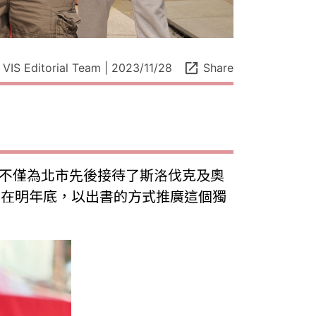
open_in_new
VIS Editorial Team | 2023/11/28
Share
學程，不僅為北市先後接待了斯洛伐克及奧
意在明年底，以出書的方式推廣這個獨