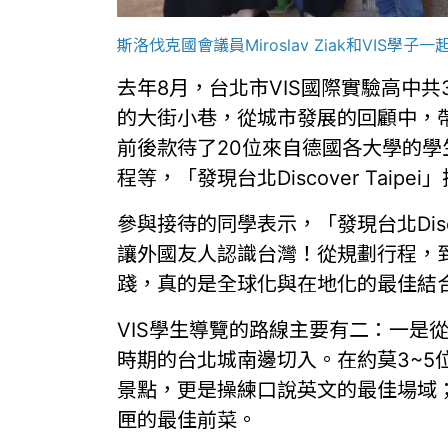
斯洛伐克國會議員Miroslav Ziak和VIS學
去年8月，台北市VIS國際實驗高中共3
的大街小巷，從城市發展的回顧中，
前後款待了20位來自德國各大學的
程等，「發現台北Discover Taip
參與接待的同學表示，「發現台北Disc
讓外國友人認識台灣！從規劃行程，
踐，真的是全球化與在地化的最佳結
VIS學生導覽的路線主要有二：一是
時期的台北城南邊切入。在約莫3~5位
景點，更是操練口說英文的最佳場域
匣的最佳前菜。