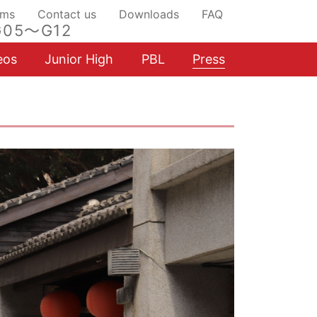
ams
Contact us
Downloads
FAQ
05～G12
eos
Junior High
PBL
Press