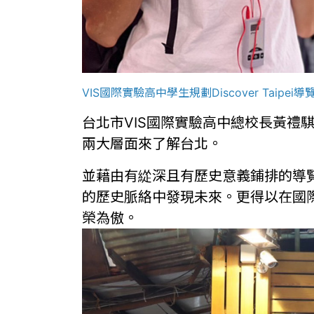
VIS國際實驗高中學生規劃Discover Ta
台北市VIS國際實驗高中總校長黃禮騏表
兩大層面來了解台北。
並藉由有緃深且有歷史意義鋪排的導
的歷史脈絡中發現未來。更得以在國
榮為傲。